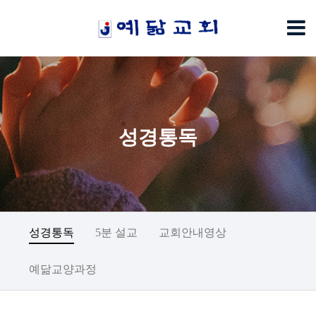
성경통독
성경통독
5분 설교
교회안내영상
예닮교양과정