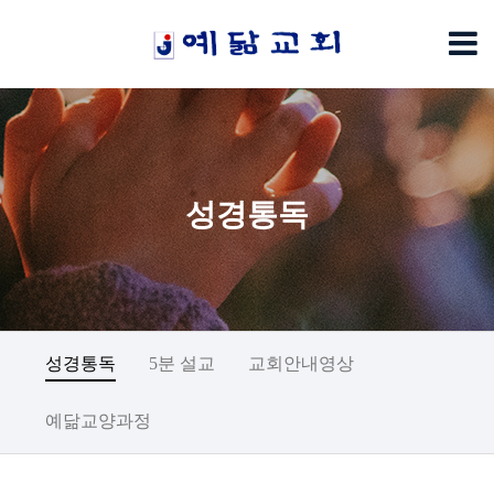
성경통독
성경통독
5분 설교
교회안내영상
예닮교양과정