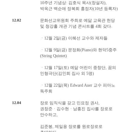
10주년 기념상: 김호식 목사(창설자),
박옥근 백순애 정복희 홍정자(10년 등록자)
12.02
문화선교위원회 주최로 예닮 교육관 헌당
및 청강홀 개관 기념 콘서트를 4회 갖다.
ㆍ12월 2일(금) 이혜선 교수와 제자들
ㆍ12월 9일(금) 문정화(Piano)와 현악5중주
(String Quintet)
ㆍ12월 17일(토) 예닮 어린이 중창단, 꿈의
인형극단(김인희 집사 외 5명)
ㆍ12월 22일(목) Edward Auer 교수 피아노
독주회
12.04
장로 임직식을 갖고 민묘정 권사,
권창준ㆍ김수현ㆍ남홍진 집사를 장로로
안수하고,
김준봉, 제일용 장로를 원로장로로