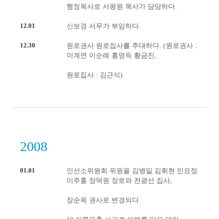
행정목사로 서평원 목사가 담당하다.
12.01
신보경 서무가 부임하다.
12.30
원로권사 원로집사를 추대하다. (원로권사 :
이계연 이순례 홍영득 황금진,
원로집사 : 김근식)
2008
01.01
인선소위원회 위원을 김병일 김휘현 민묘정
이주홍 장덕원 장로와 전광선 집사,
장순옥 권사로 변경되다.