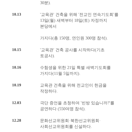
30분).
10.13
'교육관' 건축을 위해 '전교인 연속기도회'를
13일(월) 새벽부터 18일(토) 자정까지
본당에서
가지다(총 150명, 연인원 300명 참석).
10.15
'교육관' 건축 공사를 시작하다(기초
토공사).
10.16
수험생을 위한 21일 특별 새벽기도회를
가지다(11월 5일까지).
10.19
교육관 건축을 위해 전교인이 헌금을
작정하다.
12.03
극단 증언을 초청하여 '빈방 있습니까?'를
공연하다 (550여명 참석).
12.28
문화선교위원회·북한선교위원회·
사회선교위원회를 신설하다.