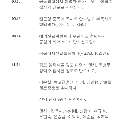
03.03
공동의회에서 이영자 권사 유병무 장덕주
집사가 장로로 피택되다.
05.19
전근영 준목이 목사로 안수받고 부목사로
청빙받다(2004. 5. 23 사임).
08.14
해외선교위원회가 주관하고 청년부가
중심이 되어 제1기 단기선교팀이
몽골에서선교활동하다(∼23일, 10일간).
11.24
장로 임직식을 갖고 이영자 권사, 유병무 ·
장덕주 집사를 장로로 안수하고,
김수철, 독고찬웅, 이명의, 최만형 장로를
원로장로로 추대하다.
신임 권사 9명이 임직하다.
권사 : 간옥자, 송미애, 신점례, 여규성,
우현숙, 윤승남, 이덕화, 이순심, 최계옥