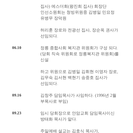
집사) 에스더회(왕진희 집사) 회장단
인선소원회는 청빙위원중 김병일 민묘정
유병무 장덕원
허리훈 장로와 전광선 집사, 장순옥 권사가
선임되다.
06.10
정릉 종합사회 복지관 위원회가 구성 되다.
(당회 직속 위원회로 정릉복지관 위원회)를
신설
하고 위원으로 김병일 김휘현 이영자 장로,
김무숙 김서현 백현기 송중호 집사가
선임되다.
09.16
김창주 담임목사가 사임하다. (1996년 2월
부목사로 부임)
09.23
임시 당회장으로 안암교회 담임목사이신
방태화 목사가 맡다.
주일예배 설교는 김호식 목사가,