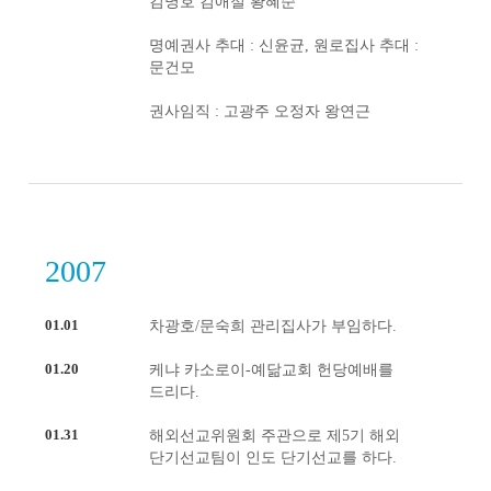
김명호 김애절 황혜순
명예권사 추대 : 신윤균, 원로집사 추대 :
문건모
권사임직 : 고광주 오정자 왕연근
2007
01.01
차광호/문숙희 관리집사가 부임하다.
01.20
케냐 카소로이-예닮교회 헌당예배를
드리다.
01.31
해외선교위원회 주관으로 제5기 해외
단기선교팀이 인도 단기선교를 하다.