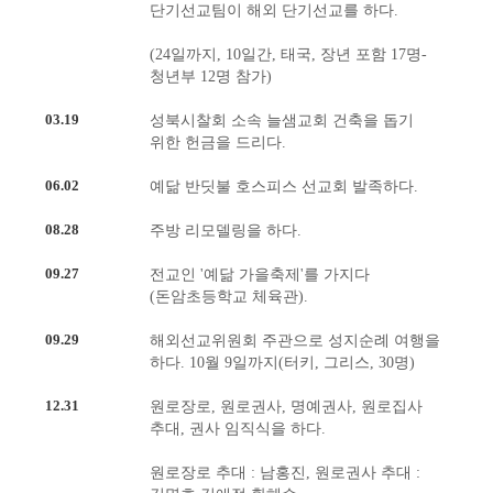
단기선교팀이 해외 단기선교를 하다.
(24일까지, 10일간, 태국, 장년 포함 17명-
청년부 12명 참가)
03.19
성북시찰회 소속 늘샘교회 건축을 돕기
위한 헌금을 드리다.
06.02
예닮 반딧불 호스피스 선교회 발족하다.
08.28
주방 리모델링을 하다.
09.27
전교인 '예닮 가을축제'를 가지다
(돈암초등학교 체육관).
09.29
해외선교위원회 주관으로 성지순례 여행을
하다. 10월 9일까지(터키, 그리스, 30명)
12.31
원로장로, 원로권사, 명예권사, 원로집사
추대, 권사 임직식을 하다.
원로장로 추대 : 남홍진, 원로권사 추대 :