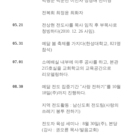
박명순 박문진 이인자 장경애 전미영
전복희 최정윤 최화자
05. 21
전상현 전도사를 목사 임직 후 부목사로
청빙하다(2010. 12. 26 사임).
05. 31
예닮 봄 축제를 가지다(한성대학교, 821명
참석)
07. 01
소예배실 내부에 마루 공사를 하고, 본관
215호실을 교회학교의 교육공간으로
리모델링하다.
08. 30
예닮 전도 집중기간 "사랑 전하기"를 10월
18일(주)까지 진행하다.
지역 전도활동 : 남신도회 전도팀(사랑의
쓰레기 봉투 전하기)
전도자 육성 세미나 : 8월 30일(주), 본당
(강사 : 권오륜 목사/발음교회)