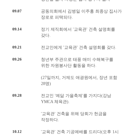
09.07
공동의회에서 김병일 이주홍 최종상 집사가
장로로 피택되다.
09.14
정기 제직회에서 '교육관' 건축 설명회를
갖다.
09.21
전교인에게 '교육관' 건축 설명회를 갖다.
09.26
청년부 주관으로 태풍 매미 수해복구를
위한 자원봉사단 활동을 하다.
(27일까지, 거제도 애광원에서, 장년 포함
28명)
09.28
전교인 '예닮 가을축제'를 가지다(강남
YMCA 체육관).
'교육관' 건축을 위해 당회가 헌금을
작정하다.
10.12
'교육관' 건축 기공예배를 드리다(오후 1시