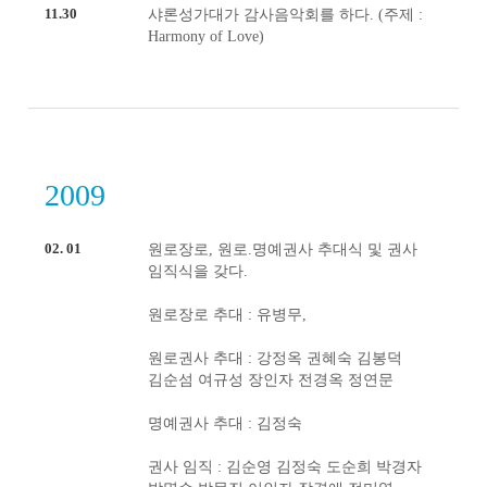
11.30
샤론성가대가 감사음악회를 하다. (주제 :
Harmony of Love)
2009
02. 01
원로장로, 원로.명예권사 추대식 및 권사
임직식을 갖다.
원로장로 추대 : 유병무,
원로권사 추대 : 강정옥 권혜숙 김봉덕
김순섬 여규성 장인자 전경옥 정연문
명예권사 추대 : 김정숙
권사 임직 : 김순영 김정숙 도순희 박경자