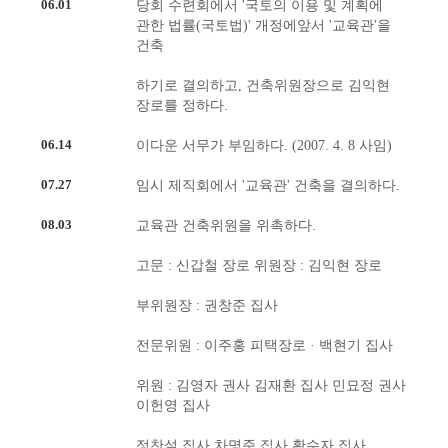
06.01
당회 수련회에서 '국토의 이용 및 계획에
관한 법률(국토법)' 개정에앞서 '교육관'을
건축
하기로 결의하고, 건축위원장으로 김익현
장로를 정하다.
06.14
이다운 서무가 부임하다. (2007. 4. 8 사임)
07.27
임시 제직회에서 '교육관' 건축을 결의하다.
08.03
교육관 건축위원을 위촉하다.
고문 : 신갑철 장로 위원장 : 김익현 장로
부위원장 : 권창준 집사
전문위원 : 이주홍 피택장로 · 백현기 집사
위원 : 김영자 권사 김재환 집사 민묘정 권사
이헌영 집사
정찬설 집사 차명준 집사 황수자 집사