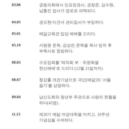
03.06
공동의회에서 민묘정권사, 권창준, 김수현,
남홍진 집사가 장로로 피택되다.
04.05
권오현/이건녀 관리집사가 부임하다.
05.01
예닮교육관 입당 예배를 드리다.
05.19
서평원 준목, 김상진 준목을 목사 임직 후
부목사로 청빙하다.
08.03
수요집회를 '제직회 부ㆍ위원회별
헌신예배'로 드리다.(12월 21일까지)
08.07
청강홀 개관기념으로 극단[예닮]의 '서울
욥기'를 상영하다.
09.04
남신도회와 청년부 주관으로 사랑의 헌혈을
하다(45명).
11.15
제20기 예닮 여성대학을 마치고, 10주년
기념상을 수여하다.