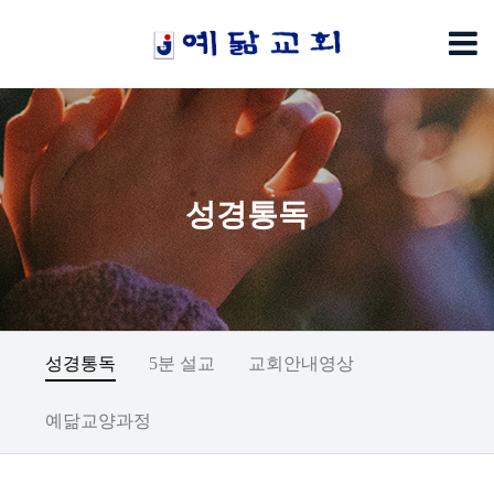
성경통독
성경통독
5분 설교
교회안내영상
예닮교양과정