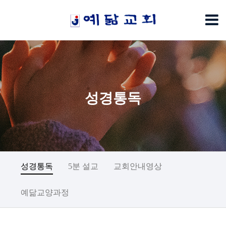
성경통독
성경통독
5분 설교
교회안내영상
예닮교양과정