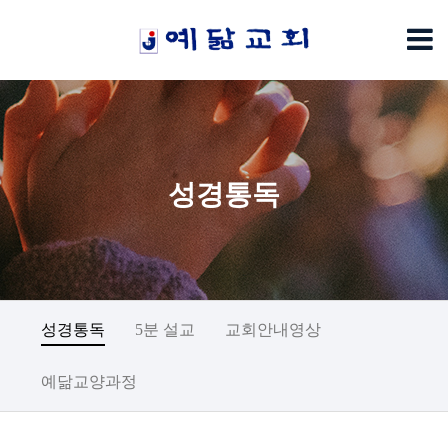
성경통독
성경통독
5분 설교
교회안내영상
예닮교양과정