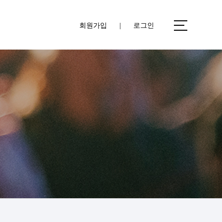
회원가입
|
로그인