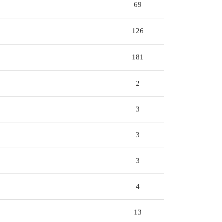
69
126
181
2
3
3
3
4
13