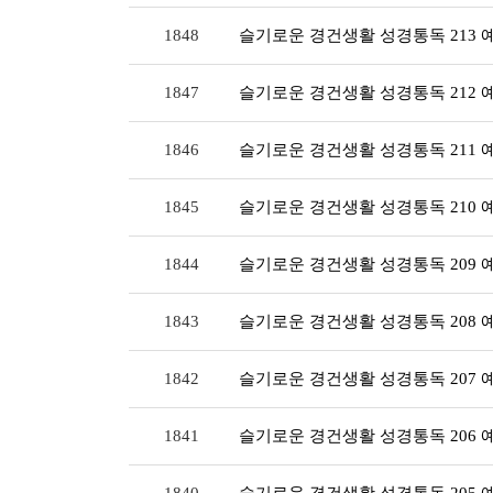
1848
슬기로운 경건생활 성경통독 213 예레
1847
슬기로운 경건생활 성경통독 212 예레
1846
슬기로운 경건생활 성경통독 211 예레
1845
슬기로운 경건생활 성경통독 210 예레
1844
슬기로운 경건생활 성경통독 209 예레
1843
슬기로운 경건생활 성경통독 208 예레
1842
슬기로운 경건생활 성경통독 207 예레
1841
슬기로운 경건생활 성경통독 206 예레
1840
슬기로운 경건생활 성경통독 205 예레