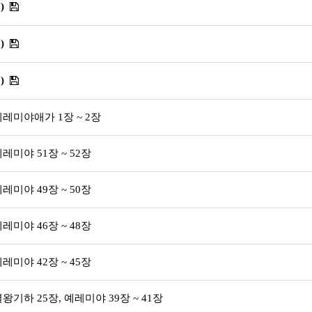
)
)
)
레미야애가 1장 ~ 2장
미야 51장 ~ 52장
미야 49장 ~ 50장
미야 46장 ~ 48장
미야 42장 ~ 45장
기하 25장, 예레미야 39장 ~ 41장