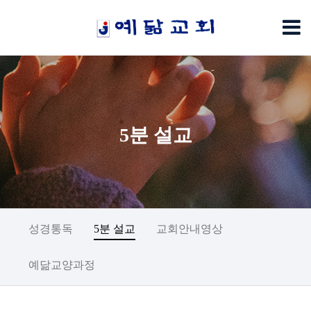
5분 설교
성경통독
5분 설교
교회안내영상
예닮교양과정