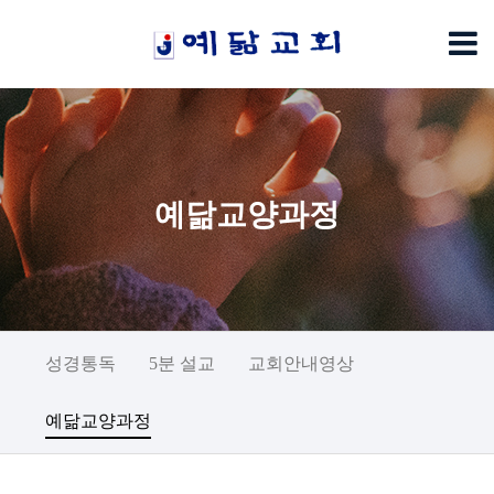
예닮교양과정
성경통독
5분 설교
교회안내영상
예닮교양과정