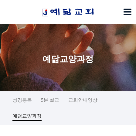
예닮교양과정
성경통독
5분 설교
교회안내영상
예닮교양과정